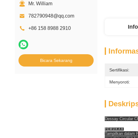
Mr. William
782790948@qq.com
Inf
+86 158 8988 2910
Informas
Bicara Sekarang
Sertifikasi:
Menyoroti:
Deskrip
Dessay Circular Ch
PEMUKAH
Tampilkan dalam P