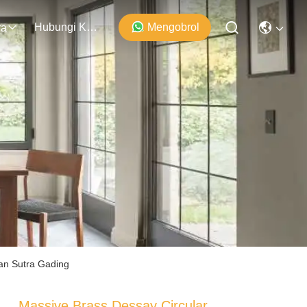
Hubungi Kami
Mengobrol
ra
an Sutra Gading
Massive Brass Dessay Circular