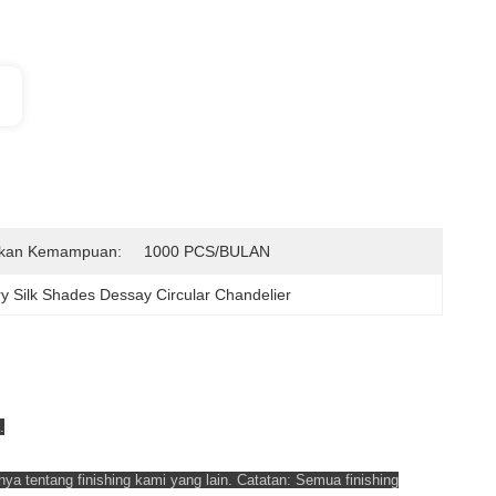
kan Kemampuan:
1000 PCS/BULAN
ry Silk Shades Dessay Circular Chandelier
.
a tentang finishing kami yang lain. Catatan: Semua finishing