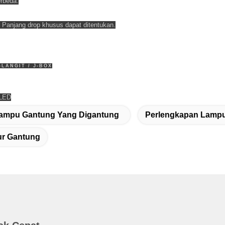
erbeda.
 Panjang drop khusus dapat ditentukan.
LANGIT / J-BOX
 LED
ampu Gantung Yang Digantung
Perlengkapan Lamp
r Gantung