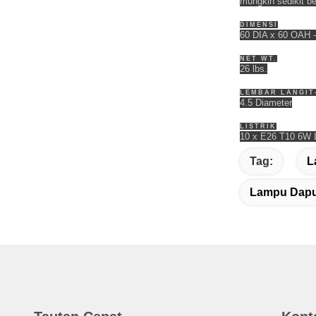
mungkin sedikit b
DIMENSI
60 DIA x 60 OAH -
NET WT.
26 lbs.
LEMBAR LANGIT-
4.5 Diameter
LISTRIK
10 x E26 T10 6W
Tag:
L
Lampu Dapu