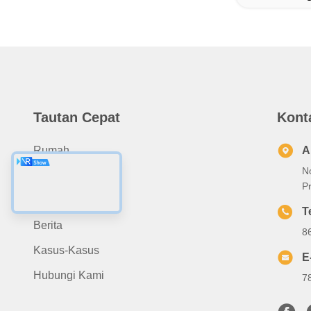
Tautan Cepat
Kont
Rumah
A
N
Tentang Kami
P
Produk
T
Berita
8
Kasus-Kasus
E
Hubungi Kami
7