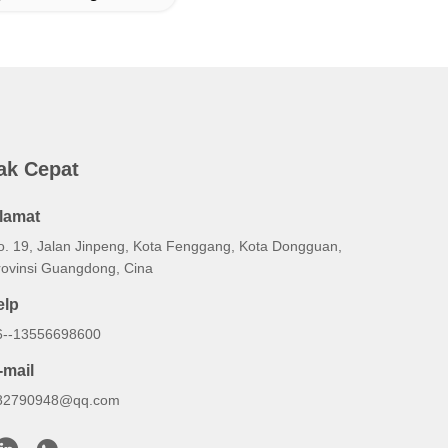
ak Cepat
lamat
o. 19, Jalan Jinpeng, Kota Fenggang, Kota Dongguan,
rovinsi Guangdong, Cina
elp
6--13556698600
-mail
82790948@qq.com