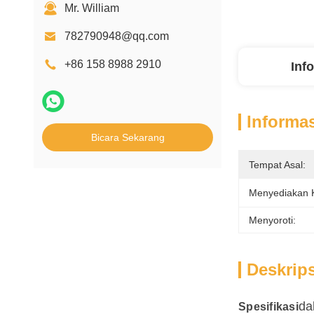
Mr. William
782790948@qq.com
+86 158 8988 2910
Inf
Informas
Bicara Sekarang
Tempat Asal:
Menyediakan
Menyoroti:
Deskrip
da
Spesifikasi