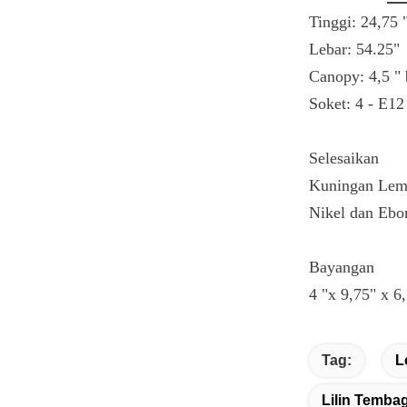
Tinggi: 24,75 
Lebar: 54.25"
Canopy: 4,5 " 
Soket: 4 - E12
Selesaikan
Kuningan Lem
Nikel dan Ebo
Bayangan
4 "x 9,75" x 6
Tag:
L
Lilin Temba