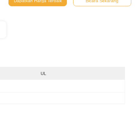
Dapatkan Harga Terbaik
Bicara Sekarang
:
UL