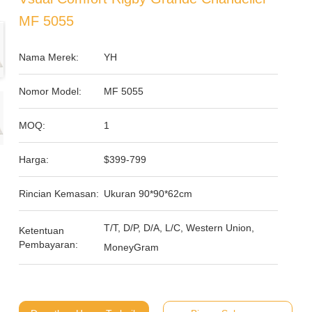
MF 5055
Nama Merek:
YH
Nomor Model:
MF 5055
MOQ:
1
Harga:
$399-799
Rincian Kemasan:
Ukuran 90*90*62cm
T/T, D/P, D/A, L/C, Western Union,
Ketentuan
Pembayaran:
MoneyGram