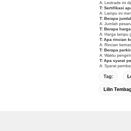
A: Lestrade ini d
T: Sertifikasi a
A: Lampu ini mem
T: Berapa juml
A: Jumlah pesan
T: Berapa harg
A: Harga lampu g
T: Apa rincian
A: Rincian kemas
T: Berapa perk
A: Waktu pengiri
T: Apa syarat 
A: Syarat pembay
Tag:
L
Lilin Temba