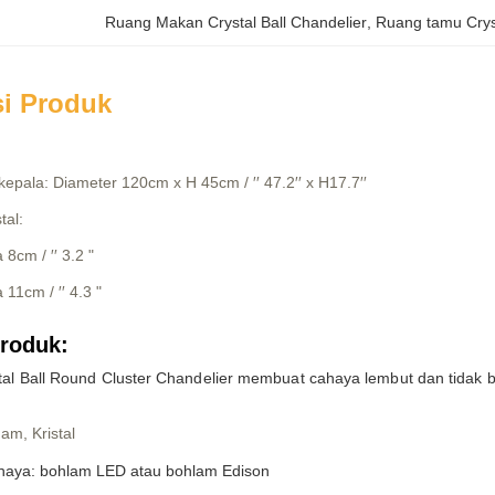
Ruang Makan Crystal Ball Chandelier
, 
Ruang tamu Cryst
si Produk
epala: Diameter 120cm x H 45cm / ′′ 47.2′′ x H17.7′′
tal:
 8cm / ′′ 3.2 "
 11cm / ′′ 4.3 "
produk:
tal Ball Round Cluster Chandelier membuat cahaya lembut dan tidak be
am, Kristal
aya: bohlam LED atau bohlam Edison