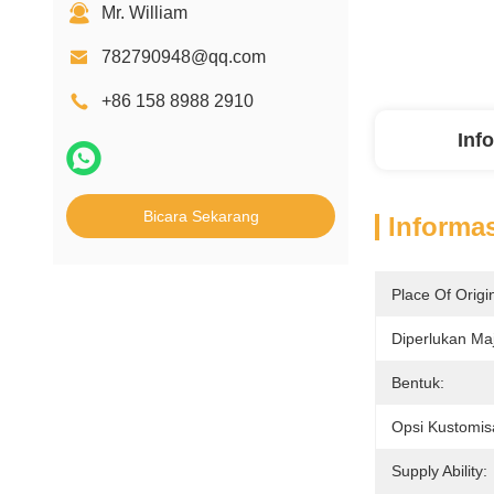
Mr. William
782790948@qq.com
+86 158 8988 2910
Inf
Bicara Sekarang
Informas
Place Of Origi
Diperlukan Maj
Bentuk:
Opsi Kustomis
Supply Ability: