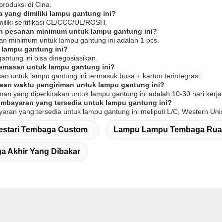
iproduksi di Cina.
pa yang dimiliki lampu gantung ini?
iliki sertifikasi CE/CCC/UL/ROSH.
ah pesanan minimum untuk lampu gantung ini?
an minimum untuk lampu gantung ini adalah 1 pcs.
a lampu gantung ini?
antung ini bisa dinegosiasikan.
 kemasan untuk lampu gantung ini?
an untuk lampu gantung ini termasuk busa + karton terintegrasi.
iraan waktu pengiriman untuk lampu gantung ini?
man yang diperkirakan untuk lampu gantung ini adalah 10-30 hari kerja
pembayaran yang tersedia untuk lampu gantung ini?
aran yang tersedia untuk lampu gantung ini meliputi L/C, Western Un
estari Tembaga Custom
Lampu Lampu Tembaga Ruan
ga Akhir Yang Dibakar