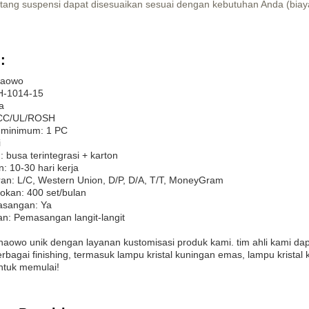
tang suspensi dapat disesuaikan sesuai dengan kebutuhan Anda (biay
:
haowo
H-1014-15
a
/CCC/UL/ROSH
 minimum: 1 PC
i
 busa terintegrasi + karton
: 10-30 hari kerja
an: L/C, Western Union, D/P, D/A, T/T, MoneyGram
kan: 400 set/bulan
asangan: Ya
n: Pemasangan langit-langit
al yhaowo unik dengan layanan kustomisasi produk kami. tim ahli kami d
erbagai finishing, termasuk lampu kristal kuningan emas, lampu kristal 
ntuk memulai!