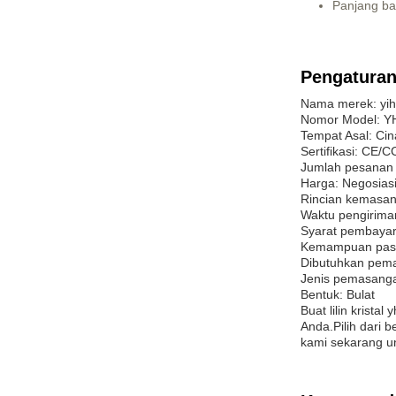
Panjang ba
Pengaturan
Nama merek: yi
Nomor Model: Y
Tempat Asal: Cin
Sertifikasi: CE
Jumlah pesanan
Harga: Negosias
Rincian kemasan:
Waktu pengiriman
Syarat pembayar
Kemampuan paso
Dibutuhkan pem
Jenis pemasanga
Bentuk: Bulat
Buat lilin krist
Anda.Pilih dari b
kami sekarang u