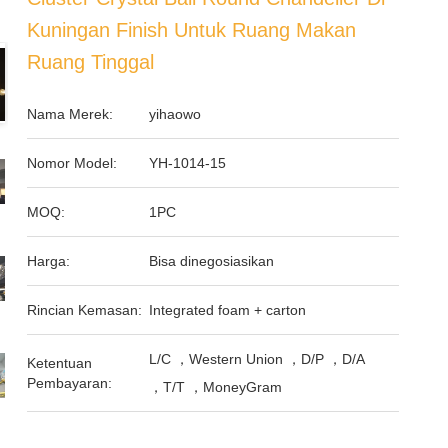
Kuningan Finish Untuk Ruang Makan
Ruang Tinggal
Nama Merek:
yihaowo
Nomor Model:
YH-1014-15
MOQ:
1PC
Harga:
Bisa dinegosiasikan
Rincian Kemasan:
Integrated foam + carton
L/C ，Western Union ，D/P ，D/A
Ketentuan
Pembayaran:
，T/T ，MoneyGram