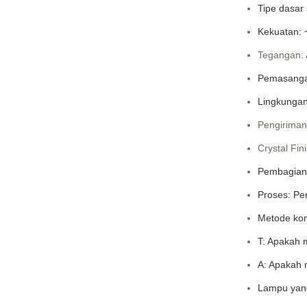
Tipe dasar
Kekuatan:
Tegangan:
Pemasangan
Lingkungan
Pengiriman
Crystal Fin
Pembagian:
Proses: Pe
Metode kon
T: Apakah
A: Apakah 
Lampu yang