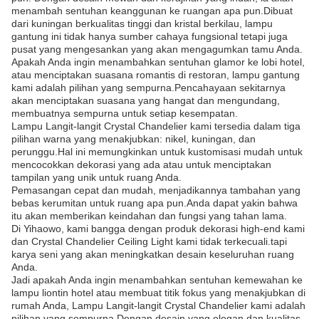
menambah sentuhan keanggunan ke ruangan apa pun.Dibuat
dari kuningan berkualitas tinggi dan kristal berkilau, lampu
gantung ini tidak hanya sumber cahaya fungsional tetapi juga
pusat yang mengesankan yang akan mengagumkan tamu Anda.
Apakah Anda ingin menambahkan sentuhan glamor ke lobi hotel,
atau menciptakan suasana romantis di restoran, lampu gantung
kami adalah pilihan yang sempurna.Pencahayaan sekitarnya
akan menciptakan suasana yang hangat dan mengundang,
membuatnya sempurna untuk setiap kesempatan.
Lampu Langit-langit Crystal Chandelier kami tersedia dalam tiga
pilihan warna yang menakjubkan: nikel, kuningan, dan
perunggu.Hal ini memungkinkan untuk kustomisasi mudah untuk
mencocokkan dekorasi yang ada atau untuk menciptakan
tampilan yang unik untuk ruang Anda.
Pemasangan cepat dan mudah, menjadikannya tambahan yang
bebas kerumitan untuk ruang apa pun.Anda dapat yakin bahwa
itu akan memberikan keindahan dan fungsi yang tahan lama.
Di Yihaowo, kami bangga dengan produk dekorasi high-end kami
dan Crystal Chandelier Ceiling Light kami tidak terkecuali.tapi
karya seni yang akan meningkatkan desain keseluruhan ruang
Anda.
Jadi apakah Anda ingin menambahkan sentuhan kemewahan ke
lampu liontin hotel atau membuat titik fokus yang menakjubkan di
rumah Anda, Lampu Langit-langit Crystal Chandelier kami adalah
pilihan yang sempurna.Dengan desain yang elegan dan kualitas