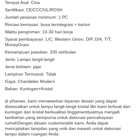
Tempat Asal: Cina
Sertifikasi: CE/CCC/UL/ROSH
Jumlah pesanan minimum: 1 PC
Rincian kemasan: busa terintegrasi + karton
Waktu pengiriman: 10-30 hari kerja
Syarat pembayaran: L/C, Western Union, D/P, D/A, T/T,
MoneyGram
Kemampuan pasokan: 200 set/bulan
Jenis: Lampu langit-langit
Jenis bohlam: pijar
Lampiran Termasuk: Tidak
Gaya: Chandelier Modern
Bahan: Kuningan+Kristal
di yihaowo, kami menawarkan layanan desain yang dapat
disesuaikan untuk lampu langit-langit kristal lilin kami terbuat dari
kuningan dan kristal berkualitas tinggimembuatnya menjadi
tambahan yang sempurna untuk dekorasi pencahayaan
rumahDengan desain customizable kami, Anda dapat
menciptakan tampilan yang unik dan mewah untuk dekorasi
lampu dalam ruangan Anda.