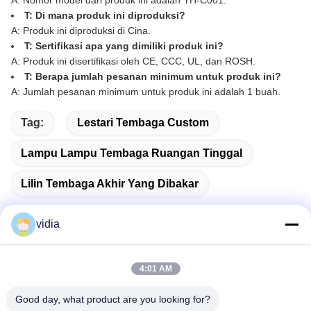
A: Nomor model dari produk ini adalah YH-C001.
T: Di mana produk ini diproduksi?
A: Produk ini diproduksi di Cina.
T: Sertifikasi apa yang dimiliki produk ini?
A: Produk ini disertifikasi oleh CE, CCC, UL, dan ROSH.
T: Berapa jumlah pesanan minimum untuk produk ini?
A: Jumlah pesanan minimum untuk produk ini adalah 1 buah.
Tag:
Lestari Tembaga Custom
Lampu Lampu Tembaga Ruangan Tinggal
Lilin Tembaga Akhir Yang Dibakar
vidia
Kontak Cepat
4:01 AM
Good day, what product are you looking for?
Alamat